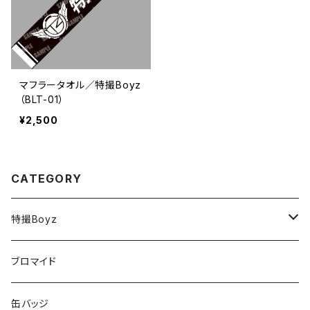
マフラータオル／特撮Boyz
（BLT-01）
¥2,500
CATEGORY
特撮Boyz
チカラ
ブロマイド
テツヤ
缶バッジ