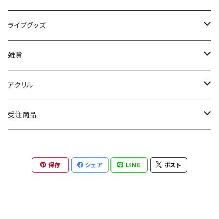
トウマ
ライブグッズ
コウタ
マフラータオル
雑貨
タイセイ
ボールペン
アクリル
アキト
キーホルダー
受注商品
ドンジュン
スタンド
Tシャツ
保存
シェア
LINE
ポスト