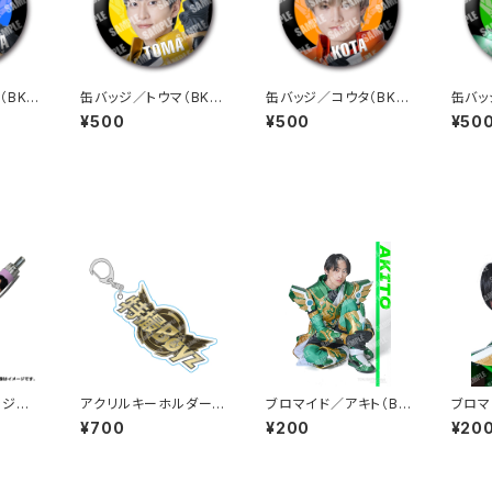
（BKB
缶バッジ／トウマ（BKY-
缶バッジ／コウタ（BKO
缶バッ
01）
-01）
-01）
¥500
¥500
¥50
ンジュ
アクリルキーホルダー
ブロマイド／アキト（BB
ブロマ
／特撮Boyz（BAKT-0
G-02）
G-01
¥700
¥200
¥20
1）