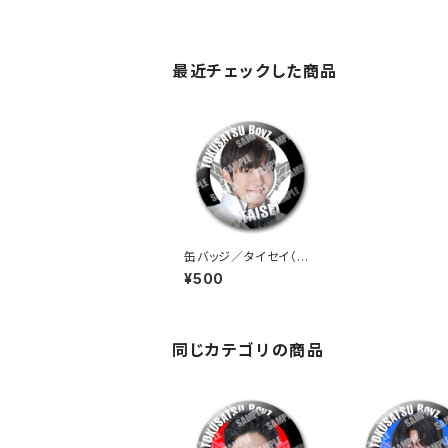
最近チェックした商品
缶バッジ／タイセイ（BK
W-01）
¥500
同じカテゴリの商品