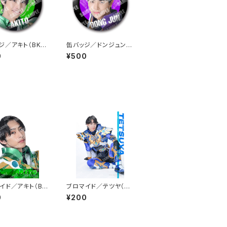
ジ／アキト（BKG
缶バッジ／ドンジュン
（BKP-01）
0
¥500
イド／アキト（BB
ブロマイド／テツヤ（BB
）
B-02）
0
¥200