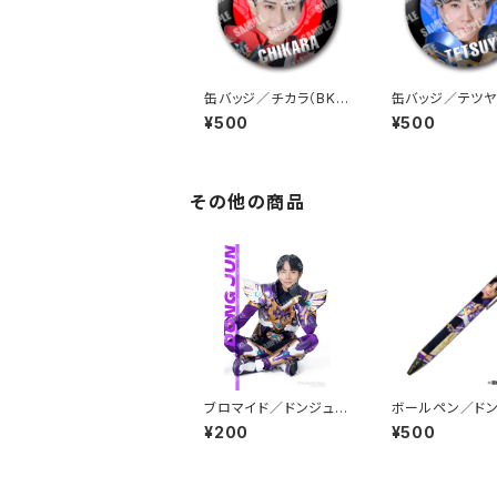
缶バッジ／チカラ（BKR
缶バッジ／テツヤ
-01）
-01）
¥500
¥500
その他の商品
ブロマイド／ドンジュン
ボールペン／ド
（BBP-02）
ン（BZP-01）
¥200
¥500