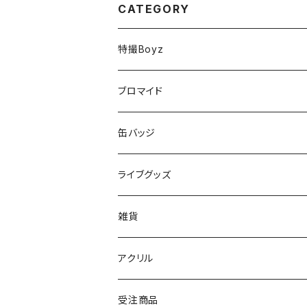
CATEGORY
特撮Boyz
チカラ
ブロマイド
テツヤ
缶バッジ
トウマ
ライブグッズ
コウタ
マフラータオル
雑貨
タイセイ
ボールペン
アクリル
アキト
キーホルダー
受注商品