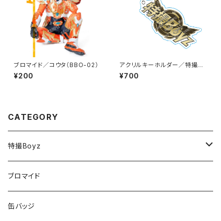
ブロマイド／コウタ（BBO-02）
アクリルキーホルダー／特撮Bo
yz（BAKT-01）
¥200
¥700
CATEGORY
特撮Boyz
チカラ
ブロマイド
テツヤ
缶バッジ