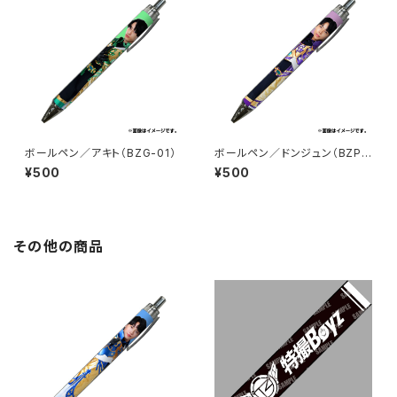
ボールペン／アキト（BZG-01）
ボールペン／ドンジュン（BZP-
01）
¥500
¥500
その他の商品