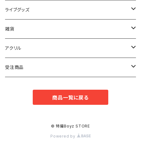
トウマ
ライブグッズ
コウタ
マフラータオル
雑貨
タイセイ
ボールペン
アクリル
アキト
キーホルダー
受注商品
ドンジュン
スタンド
Tシャツ
商品一覧に戻る
© 特撮Boyz STORE
Powered by