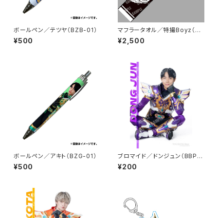
ボールペン／テツヤ（BZB-01）
マフラータオル／特撮Boyz（BL
T-01）
¥500
¥2,500
ボールペン／アキト（BZG-01）
ブロマイド／ドンジュン（BBP-0
2）
¥500
¥200