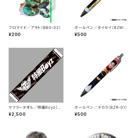
ブロマイド／アキト（BBG-02）
ボールペン／タイセイ（BZW-0
1）
¥200
¥500
マフラータオル／特撮Boyz（BL
ボールペン／チカラ（BZR-01）
T-01）
¥2,500
¥500