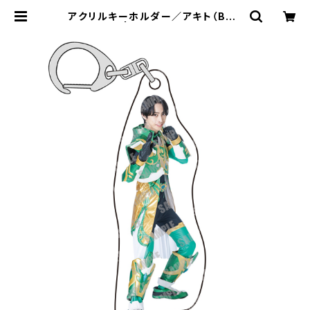
アクリルキーホルダー／アキト（BAK
G-01） | 特撮Boyz STORE