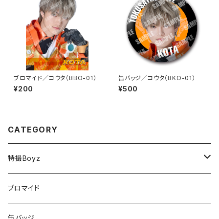
ブロマイド／コウタ（BBO-01）
缶バッジ／コウタ（BKO-01）
¥200
¥500
CATEGORY
特撮Boyz
チカラ
ブロマイド
テツヤ
缶バッジ