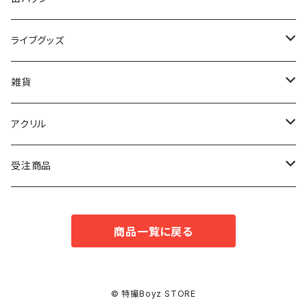
トウマ
ライブグッズ
コウタ
マフラータオル
雑貨
タイセイ
ボールペン
アクリル
アキト
キーホルダー
受注商品
ドンジュン
スタンド
Tシャツ
商品一覧に戻る
© 特撮Boyz STORE