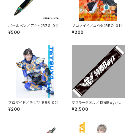
ボールペン／アキト（BZG-01）
ブロマイド／コウタ（BBO-01）
¥500
¥200
ブロマイド／テツヤ（BBB-02）
マフラータオル／特撮Boyz（BL
T-01）
¥200
¥2,500