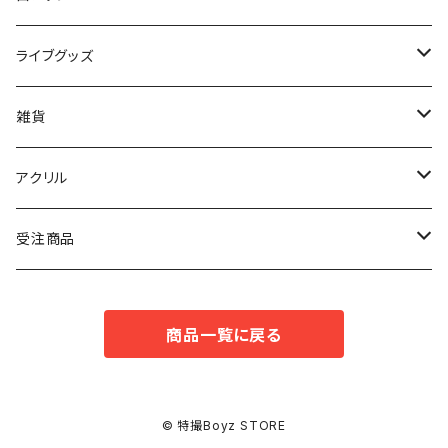
トウマ
ライブグッズ
コウタ
マフラータオル
雑貨
タイセイ
ボールペン
アクリル
アキト
キーホルダー
受注商品
ドンジュン
スタンド
Tシャツ
商品一覧に戻る
© 特撮Boyz STORE