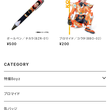
ボールペン／チカラ（BZR-01）
ブロマイド／コウタ（BBO-02）
¥500
¥200
CATEGORY
特撮Boyz
チカラ
ブロマイド
テツヤ
缶バッジ